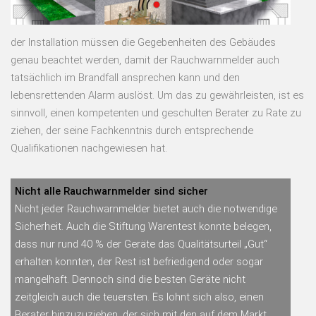
der Installation müssen die Gegebenheiten des Gebäudes
genau beachtet werden, damit der Rauchwarnmelder auch
tatsächlich im Brandfall ansprechen kann und den
lebensrettenden Alarm auslöst. Um das zu gewährleisten, ist es
sinnvoll, einen kompetenten und geschulten Berater zu Rate zu
ziehen, der seine Fachkenntnis durch entsprechende
Qualifikationen nachgewiesen hat.
Nicht alle Rauchwarnmelder sind sicher
Nicht jeder Rauchwarnmelder bietet auch die notwendige
Sicherheit. Auch die Stiftung Warentest konnte belegen,
dass nur rund 40 % der Geräte das Qualitätsurteil „Gut“
erhalten konnten, der Rest ist befriedigend oder sogar
mangelhaft. Dennoch sind die besten Geräte nicht
zeitgleich auch die teuersten. Es lohnt sich also, einen
Berater hinzuzuziehen, der sich mit den auf dem Markt